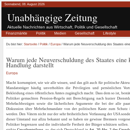
Sonnabend, 08. August 2026
Unabhängige Zeitung
Aktuelle Nachrichten aus Wirtschaft, Politik und Gesellschaft
Finanzmärkte
Politik
Medien
Gesellschaft
Lifestyle
Du bist hier:
Startseite
/
Politik
/
Europa
/ Warum jede Neuverschuldung des Staates eine k
Warum jede Neuverschuldung des Staates eine k
Handlung darstellt
Europa
Macht korrumpiert, wie wir alle wissen, und das gilt auch für politische Akte
Mandatsträger häufig unverhohlen die Privilegien und persönlichen Vor
Bekleidung eines öffentlichen Amtes zugänglich macht. Dass dem so ist, bestät
Politiker gemachten Pension-Regeln mit Berechtigung nach kurzer Dienstd
Mehrfachbezügen sowie die lächerlichen Argumente die bei der alle paa
Diskussion über Mehrfachmandate von der politischen Kaste zum Schutz ih
werden. Den Vätern nicht nur der sehr freiheitlichen Verfassung der USA sond
dieser Umstand nur allzu bekannt und so haben sie gewisse Bremsen vorges
Politiker begrenzen und die individuelle Freiheit der Bürger schützen sollen
strikte
Gewaltenteilung
, zu der sich Deutschland in
Art. 20 Abs. 2 des Grund