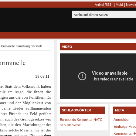
|
|
Artikel RSS
Mobil
Newsle
riminelle Handlung darstellt
VIDEO
riminelle
19.09.11
ure. Statt dem Volkswohl, haben
teile im Auge, die ihnen die
igen uns die von Politikern für
auer und der Möglichkeit von
r Jahre wieder aufflammenden
SCHLAGWÖRTER
META
rer Pfründe ins Feld geführt
ern auch des Grundgesetzes war
Anmelden
Eurobonds
Konjunktur
NATO
ehen, die den Machthunger der
Schuldenkrise
Eintrags-Fee
. Eine solche Massnahme ist die
Kommentar-
gesetzes bekennt. Die von dem