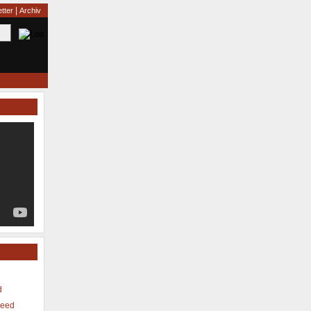
|
tter
Archiv
d
Feed