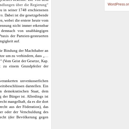
WordPress.o
ndlungen über die Regierung“
u in seiner 1748 erschienenen
en.
Dabei ist die gesetzgebende
en, wobei die erstere heute vom
rennung nicht immer erkennbar
ss demnach von unabhängigen
raxis der Parteien-gesteuerten
ngigkeit auf.
 die Bindung der Machthaber an
etze um zu verhindern, dass „…
“ (Vom Geist der Gesetze, Kap.
it zu einem Grundpfeiler der
erankerten unveräusserlichen
itsbeschlüssen darstellen. Ein
im demokratischen Staat, dem
der Bürger ist. Allerdings ist
cht mangelhaft, da es die dort
recht aus der Föderation), das
er oder der Verschuldung des
vrecht (der Bevölkerung gegen