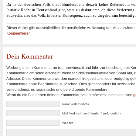
Da in der deutschen Politik auf Bundesebene derzeit keine Referendum vo
Initiativ-Recht in Deutschland gibt, wäre zu diskutieren, ob diese Verletzung 
Souverän, also das Volk, in letzter Konsequenz auch zu Ungehorsam berechtigt
Dieser Artikel gibt ausschließlich die persönliche Auffassung des Autors wieder
Kommentieren
Dein Kommentar
Werbung in den Kommentaren ist unerwünscht und führt zur Löschung des K
Kommentar nicht sofort erscheint, weist er Schlüsselmerkmale von Spam auf, z.
Adresse. Diese Kommentare werden manuell freigeschaltet oder endgültig gelö
Kommentare ohne Begründung zu löschen. Dies gilt besonders für sexistische,
verleumderische, rassistische und beleidigende Kommentare.
Wenn du ein Bild neben deinem Kommentar sehen möchtest, nimm eins von
g
Name (erforderlich)
Mail (wird nicht veröffentlicht) (erforderlich)
Website