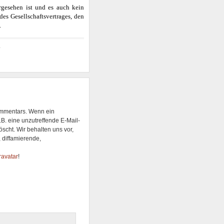
rgesehen ist und es auch kein
des Gesellschaftsvertrages, den
.
.
ommentars. Wenn ein
B. eine unzutreffende E-Mail-
scht. Wir behalten uns vor,
 diffamierende,
ravatar
!