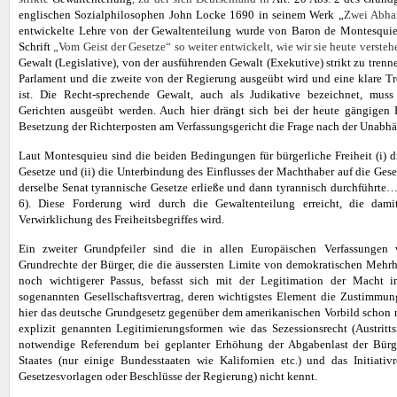
englischen Sozialphilosophen John Locke 1690 in seinem Werk „
Zwei Abha
entwickelte Lehre von der Gewaltenteilung wurde von Baron de Montesquie
Schrift
„Vom Geist der Gesetze“ so weiter entwickelt, wie wir sie heute versteh
Gewalt (Legislative), von der ausführenden Gewalt (Exekutive) strikt zu trenn
Parlament und die zweite von der Regierung ausgeübt wird und eine klare T
ist. Die Recht-sprechende Gewalt, auch als Judikative bezeichnet, mu
Gerichten ausgeübt werden. Auch hier drängt sich bei der heute gängigen P
Besetzung der Richterposten am Verfassungsgericht die Frage nach der Unabhä
Laut Montesquieu sind die beiden Bedingungen für bürgerliche Freiheit (i)
Gesetze und (ii) die Unterbindung des Einflusses der Machthaber auf die Ges
derselbe Senat tyrannische Gesetze erließe und dann tyrannisch durchführte…
6). Diese Forderung wird durch die Gewaltenteilung erreicht, die dam
Verwirklichung des Freiheitsbegriffes wird.
Ein zweiter Grundpfeiler sind die in allen Europäischen Verfassungen v
Grundrechte der Bürger, die die äussersten Limite von demokratischen Mehrhe
noch wichtigerer Passus, befasst sich mit der Legitimation der Macht 
sogenannten Gesellschaftsvertrag, deren wichtigstes Element die Zustimmung 
hier das deutsche Grundgesetz gegenüber dem amerikanischen Vorbild schon re
explizit genannten Legitimierungsformen wie das Sezessionsrecht (Austritts
notwendige Referendum bei geplanter Erhöhung der Abgabenlast der Bürg
Staates (nur einige Bundesstaaten wie Kalifornien etc.) und das Initiati
Gesetzesvorlagen oder Beschlüsse der Regierung) nicht kennt.