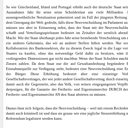
So wie Griechenland, Irland und Portugal erhöht auch der deutsche Staat se
Ausnahmen Jahr für seine seine Schuldenlast um viele Milliarden.
aussergewöhnliche Notsituation präsentiert und im Fall der jüngsten Rettung
dem Untergang der Welt gedroht, falls diese Neuverschuldung im Parlament auf
müssen uns aber in Erinnerung rufen, dass der Staat mit der Neuverschuld
schafft und Verteilungsspielraum bedeutet im Zeitalter der westlich abe
Macht. Wie der Staat überhaupt jedes Jahr seine bestehende Verschuldung um z
ein anderes Geheimnis, das wir an anderer Stellen lüften werden. Nur sov
Kollaboration des Bankensektors, die zu diesem Zweck legal in die Lage ver
Staates zu kaufen, ohne das notwendige Geld dafür zu besitzen, wäre d
vorliegenden Dimensionen gar nicht machbar. Wenn der Staat Schulden macht
Zinsen zahlen. Da dem Staat nur die auf Gewaltandrohung begründete B
Einnahmequelle zur Verfügung steht, bedeutet eine Neuverschuldung eine 
der Bürger. Diese Erhöhung bedeutet aber eine einseitige Verl
Gesellschaftsvertrages, der wie jeder andere Gesellschaftsvertrag durch einsei
damit auch die Gegenseite, also das Volk, von seinen eingegangenen Verpfli
derjenigen, für die Garantie der Freiheits- und Eigentumsrechte DURCH den
Freiheits- und Eigentumsrechte AN den Staat abtreten zu müssen.
Daraus lässt sich folgern, dass die Neuverschuldung – weil mit einem Rechtsb
damit auch kriminell ist und dass sie genau wie eine jegliche Steuererhöhung
Referendum legalisiert werden kann.