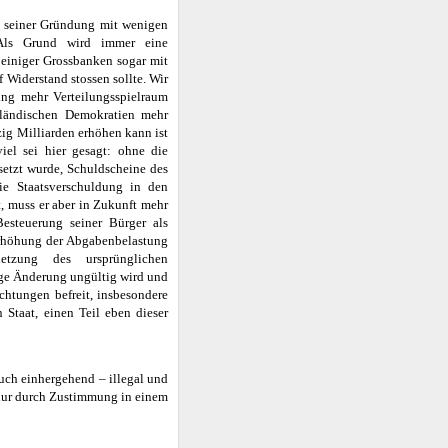
it seiner Gründung mit wenigen
 Als Grund wird immer eine
 einiger Grossbanken sogar mit
 Widerstand stossen sollte. Wir
ung mehr Verteilungsspielraum
ndländischen Demokratien mehr
ig Milliarden erhöhen kann ist
iel sei hier gesagt: ohne die
setzt wurde, Schuldscheine des
ie Staatsverschuldung in den
, muss er aber in Zukunft mehr
esteuerung seiner Bürger als
Erhöhung der Abgabenbelastung
etzung des ursprünglichen
tige Änderung ungültig wird und
chtungen befreit, insbesondere
 Staat, einen Teil eben dieser
ruch einhergehend – illegal und
 nur durch Zustimmung in einem